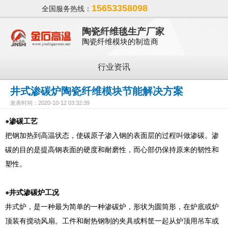
15653358098
全国服务热线：
陶瓷纤维毯生产厂家
陶瓷纤维模块的制造商
行业资讯
井式渗碳炉陶瓷纤维模块节能解决方案
发表时间：2020-10-12 03:32:39
●
渗碳工艺
把钢加热到高温状态，使碳原子渗入钢的表面层的过程叫做渗碳。渗
碳的目的是提高钢表面的硬度和耐磨性，而心部仍保持原来的韧性和
塑性。
●
井式渗碳炉工况
井式炉，是一种最为简单的一种渗碳炉，形状为圆筒形，在炉底或炉
顶装有搅动风扇。工件和耐热钢制的夹具或料筐一起从炉顶用吊车或