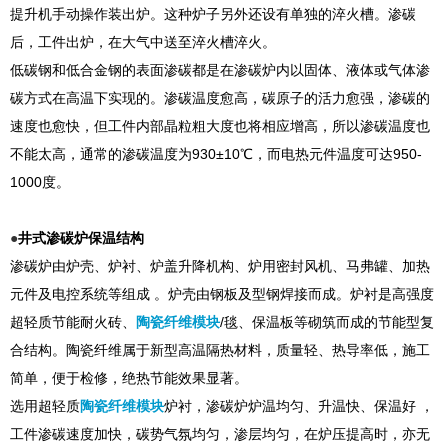
提升机手动操作装出炉。这种炉子另外还设有单独的淬火槽。渗碳
后，工件出炉，在大气中送至淬火槽淬火。
低碳钢和低合金钢的表面渗碳都是在渗碳炉内以固体、液体或气体渗
碳方式在高温下实现的。渗碳温度愈高，碳原子的活力愈强，渗碳的
速度也愈快，但工件内部晶粒粗大度也将相应增高，所以渗碳温度也
不能太高，通常的渗碳温度为930±10℃，而电热元件温度可达950-
1000度。
●
井式渗碳炉保温结构
渗碳炉由炉壳、炉衬、炉盖升降机构、炉用密封风机、马弗罐、加热
元件及电控系统等组成 。炉壳由钢板及型钢焊接而成。炉衬是高强度
超轻质节能耐火砖、
陶瓷纤维模块
/毯、保温板等砌筑而成的节能型复
合结构。陶瓷纤维属于新型高温隔热材料，质量轻、热导率低，施工
简单，便于检修，绝热节能效果显著。
选用超轻质
陶瓷纤维模块
炉衬，渗碳炉炉温均匀、升温快、保温好 ，
工件渗碳速度加快，碳势气氛均匀，渗层均匀，在炉压提高时，亦无