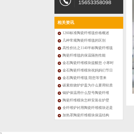
15653358098
相关资讯
1260标准陶瓷纤维毯价格概述
几种常规陶瓷纤维毯的区别
高性价比之1140半标陶瓷纤维毯
陶瓷纤维毯的保温隔热性能
金石陶瓷纤维模块提醒您 小寒时
节需进补
金石陶瓷纤维模块祝妈妈们节日
快乐！
金石陶瓷纤维毯 陪您等雪来
碳素焙烧炉炉盖为什么要用轻质
陶瓷纤维模块？
锅炉保温用什么型号陶瓷纤维
毯？
陶瓷纤维模块怎样安装在炉壁
上？
全纤维炉衬用陶瓷纤维模块还是
毯层铺结构？
加热罩陶瓷纤维模块保温结构